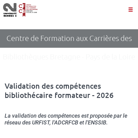
Panneau de gestion des cookies
Aller
au
contenu
principal
Centre de Formation aux Carrières des
Bibliothèques Bretagne - Pays de la Loire
Validation des compétences
bibliothécaire formateur - 2026
La validation des compétences est proposée par le
réseau des URFIST, l'ADCRFCB et l'ENSSIB.