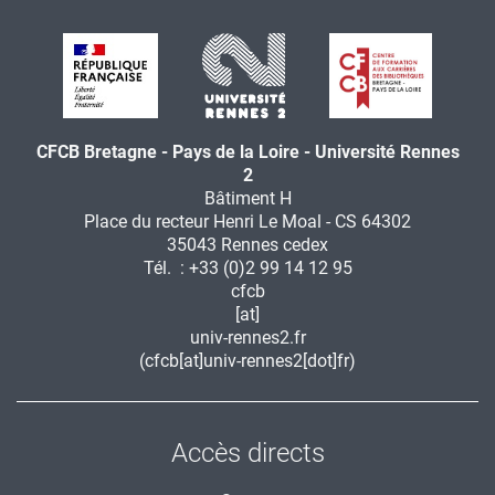
CFCB Bretagne - Pays de la Loire - Université Rennes
2
Bâtiment H
Place du recteur Henri Le Moal - CS 64302
35043 Rennes cedex
Tél. : +33 (0)2 99 14 12 95
cfcb
[at]
univ-rennes2.fr
(cfcb[at]univ-rennes2[dot]fr)
Accès directs