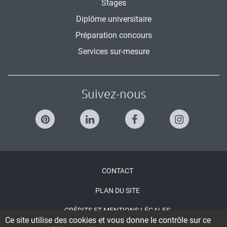
Stages
Diplôme universitaire
Préparation concours
Services sur-mesure
Suivez-nous
Menu
CONTACT
Pied
PLAN DU SITE
de
CRÉDITS ET MENTIONS LÉGALES
page
Ce site utilise des cookies et vous donne le contrôle sur ce