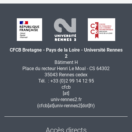
CFCB Bretagne - Pays de la Loire - Université Rennes
2
Bâtiment H
Place du recteur Henri Le Moal - CS 64302
35043 Rennes cedex
Tél. : +33 (0)2 99 14 12 95
cfcb
[at]
univ-rennes2.fr
(cfcb[at]univ-rennes2[dot]fr)
Accès directs