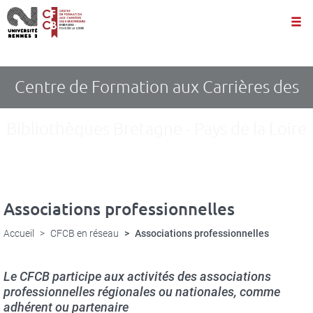
Panneau de gestion des cookies
Aller
au
contenu
principal
Centre de Formation aux Carrières des
Bibliothèques Bretagne - Pays de la Loire
Associations professionnelles
Accueil
CFCB en réseau
Associations professionnelles
Le CFCB participe aux activités des associations
professionnelles régionales ou nationales, comme
adhérent ou partenaire