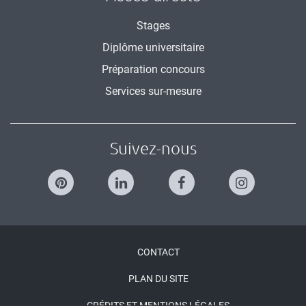
Stages
Diplôme universitaire
Préparation concours
Services sur-mesure
Suivez-nous
Menu
CONTACT
Pied
PLAN DU SITE
de
CRÉDITS ET MENTIONS LÉGALES