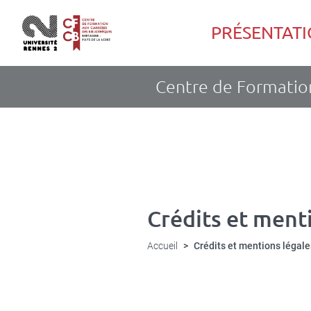
Panneau de gestion des cookies
Aller
au
Navigation
PRÉSENTAT
contenu
principale
principal
Centre de Formation
Crédits et ment
Accueil
Crédits et mentions légale