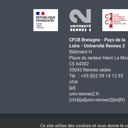
CFCB Bretagne - Pays de la
Loire - Université Rennes 2
Bâtiment H
Place du recteur Henri Le Moa
CS 64302
35043 Rennes cedex
Tél. : +33 (0)2 99 14 12 95
cfcb
[at]
univ-rennes2.fr
(cfcb[at]univ-rennes2[dot]fr)
Menu
CONTACT
PLAN DU SITE
Ce site utilise des cookies et vous donne le c